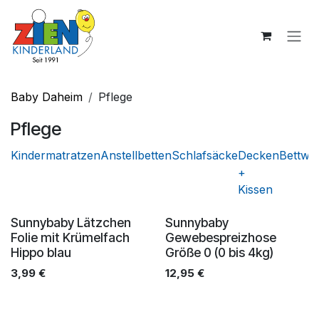
Zum Inhalt springen
Baby Daheim
Pflege
Pflege
Kindermatratzen
Anstellbetten
Schlafsäcke
Decken
Bettwä
+
Kissen
Sunnybaby Lätzchen
Sunnybaby
Folie mit Krümelfach
Gewebespreizhose
Hippo blau
Größe 0 (0 bis 4kg)
3,99
€
12,95
€