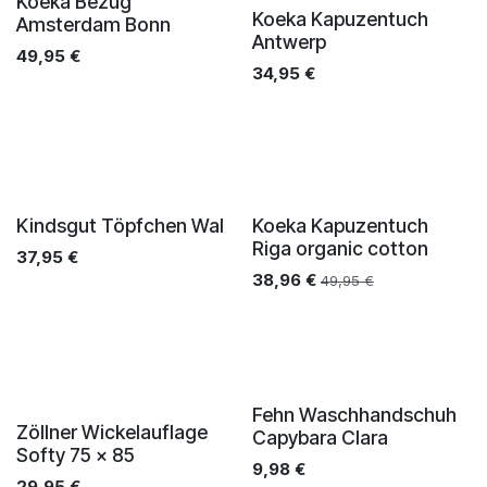
Koeka Bezug
Koeka Kapuzentuch
Amsterdam Bonn
Antwerp
49,95
€
34,95
€
Kindsgut Töpfchen Wal
Koeka Kapuzentuch
Riga organic cotton
37,95
€
38,96
€
49,95
€
Fehn Waschhandschuh
Zöllner Wickelauflage
Capybara Clara
Softy 75 x 85
9,98
€
29,95
€