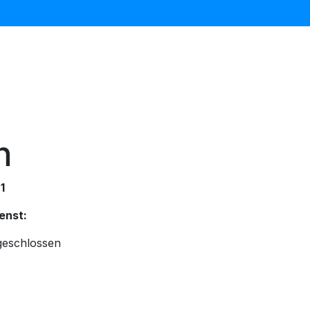
erwagen & Buggys
Kinder Autositze
Baby Daheim
n
1
enst:
 geschlossen