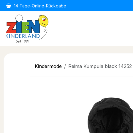
Zum Inhalt springen
14-Tage-Online-Rückgabe
Home
Kindermode
Kind
Kindermode
Reima Kumpula black 14252