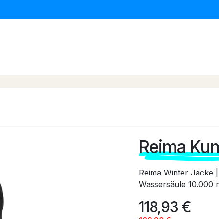
erwagen & Buggys
Kinder Autositze
Baby Daheim
Reima Kum
Reima Winter Jacke | 
Wassersäule 10.000 
118,93
€