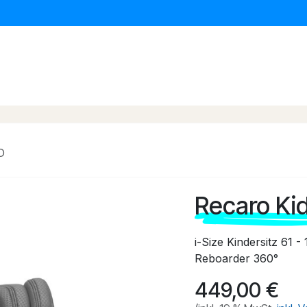
erwagen & Buggys
Kinder Autositze
Baby Daheim
D
Recaro Ki
i-Size Kindersitz 61 -
Reboarder 360°
449,00
€