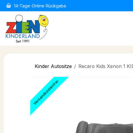
Zum Inhalt springen
14-Tage-Online-Rückgabe
Home
Kindermode
Kind
Kinder Autositze
Recaro Kids Xenon 1 KI
Versandkostenfrei
Versandkostenfrei