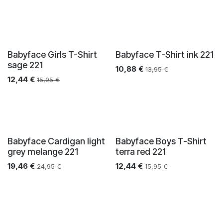
Babyface Girls T-Shirt
Babyface T-Shirt ink 221
sage 221
10,88
€
13,95
€
12,44
€
15,95
€
Babyface Cardigan light
Babyface Boys T-Shirt
grey melange 221
terra red 221
19,46
€
12,44
€
24,95
€
15,95
€