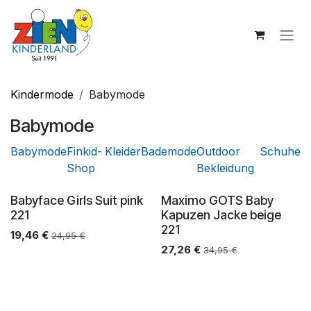
Zum Inhalt springen
Kindermode
Babymode
Babymode
Babymode
Finkid-
Kleider
Bademode
Outdoor
Schuhe
Shop
Bekleidung
Babyface Girls Suit pink
Maximo GOTS Baby
221
Kapuzen Jacke beige
221
19,46
€
24,95
€
27,26
€
34,95
€