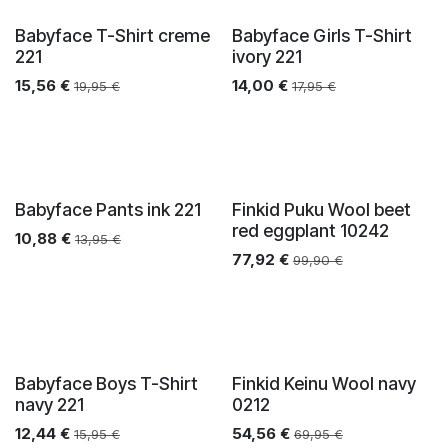
Babyface T-Shirt creme
Babyface Girls T-Shirt
221
ivory 221
15,56
€
14,00
€
19,95
€
17,95
€
Babyface Pants ink 221
Finkid Puku Wool beet
red eggplant 10242
10,88
€
13,95
€
77,92
€
99,90
€
Babyface Boys T-Shirt
Finkid Keinu Wool navy
navy 221
0212
12,44
€
54,56
€
15,95
€
69,95
€