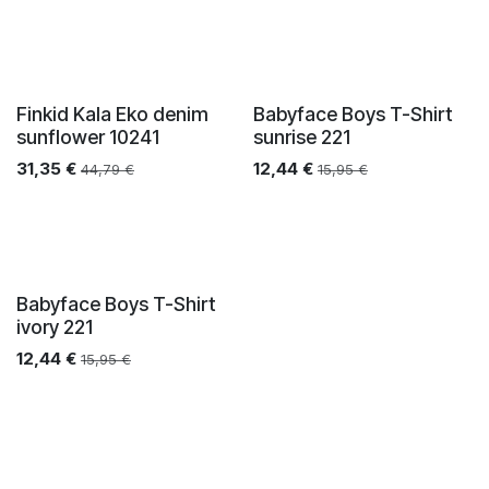
Finkid Kala Eko denim
Babyface Boys T-Shirt
sunflower 10241
sunrise 221
31,35
€
12,44
€
44,79
€
15,95
€
Babyface Boys T-Shirt
ivory 221
12,44
€
15,95
€