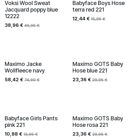
Voksi Wool Sweat
Babyface Boys Hose
Jacquard poppy blue
terra red 221
12222
12,44
€
15,95
€
38,96
€
49,95
€
Maximo Jacke
Maximo GOTS Baby
Wollfleece navy
Hose blue 221
58,42
€
23,36
€
74,90
€
29,95
€
Babyface Girls Pants
Maximo GOTS Baby
pink 221
Hose rosa 221
10,88
€
23,36
€
13,95
€
29,95
€