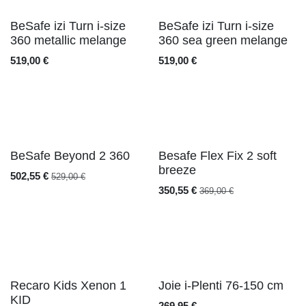
Versandkostenfrei
Versandkostenfrei
BeSafe izi Turn i-size
BeSafe izi Turn i-size
360 metallic melange
360 sea green melange
519,00
€
519,00
€
Versandkostenfrei
Versandkostenfrei
BeSafe Beyond 2 360
Besafe Flex Fix 2 soft
breeze
502,55
€
529,00
€
350,55
€
369,00
€
Versandkostenfrei
Recaro Kids Xenon 1
Joie i-Plenti 76-150 cm
KID
269,95
€