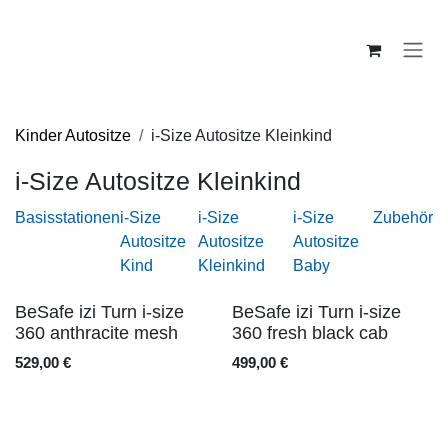
Zum Inhalt springen
Kinder Autositze
i-Size Autositze Kleinkind
i-Size Autositze Kleinkind
Basisstationen
i-Size
i-Size
i-Size
Zubehör
Autositze
Autositze
Autositze
Kind
Kleinkind
Baby
Versandkostenfrei
Versandkostenfrei
BeSafe izi Turn i-size
BeSafe izi Turn i-size
360 anthracite mesh
360 fresh black cab
529,00
€
499,00
€