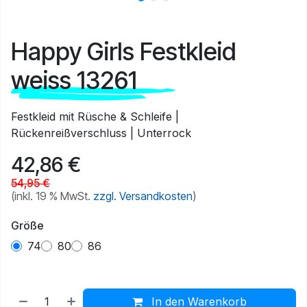
Happy Girls Festkleid
weiss 13261
Festkleid mit Rüsche & Schleife |
Rückenreißverschluss | Unterrock
42,86
€
54,95
€
(inkl. 19 % MwSt.
zzgl. Versandkosten
)
Größe
74
80
86
In den Warenkorb