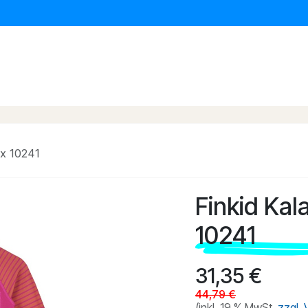
erwagen & Buggys
Kinder Autositze
Baby Daheim
ox 10241
Finkid Kal
10241
31,35
€
44,79
€
(inkl. 19 % MwSt.
zzgl.