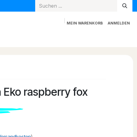
MEIN WARENKORB
ANMELDEN
Spielzeug
Mama + Papa
Blog
Newsletter
a Eko raspberry fox
 Versandkosten
)