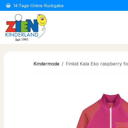
Zum Inhalt springen
14-Tage-Online-Rückgabe
Home
Kindermode
Kind
Kindermode
Finkid Kala Eko raspberry f