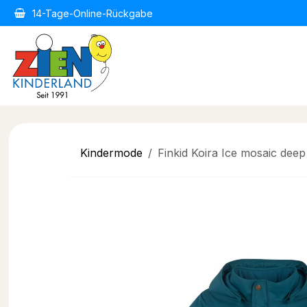
Zum Inhalt springen
14-Tage-Online-Rückgabe
Home
Kindermode
Kind
Kindermode
Finkid Koira Ice mosaic deep