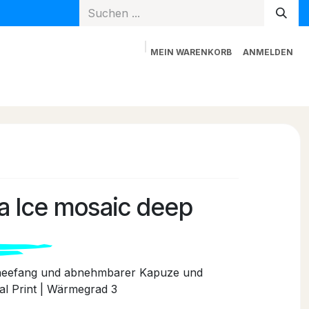
MEIN WARENKORB
ANMELDEN
Spielzeug
Mama + Papa
Blog
Newsletter
ra Ice mosaic deep
hneefang und abnehmbarer Kapuze und
al Print | Wärmegrad 3