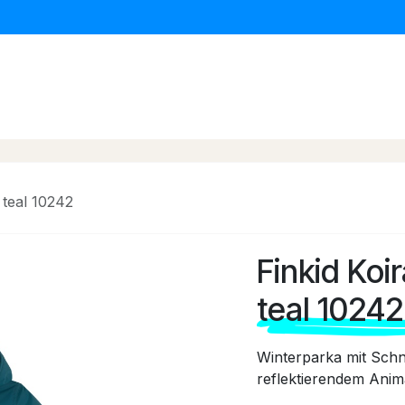
erwagen & Buggys
Kinder Autositze
Baby Daheim
 teal 10242
Finkid Koi
teal 10242
Winterparka mit Sc
reflektierendem Anim