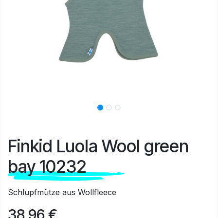
Finkid Luola Wool green
bay 10232
Schlupfmütze aus Wollfleece
38,96
€