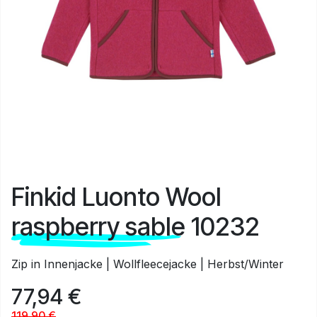
Finkid Luonto Wool
raspberry sable 10232
Zip in Innenjacke | Wollfleecejacke | Herbst/Winter
77,94
€
119,90
€