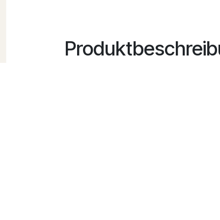
Produktbeschrei
Ideal für zu Hause und unterwegs. Wenn
begleiten.
Mit der Rückmeldefunktion befinden Sie s
sitzen.
Da Sie Ihr Smartphone oft bei sich haben,
Sie erhalten nicht nur eine Push-Benach
tolle Sache!
Um das beste Bild zu erhalten können Sie
WLAN-Babyphone mit