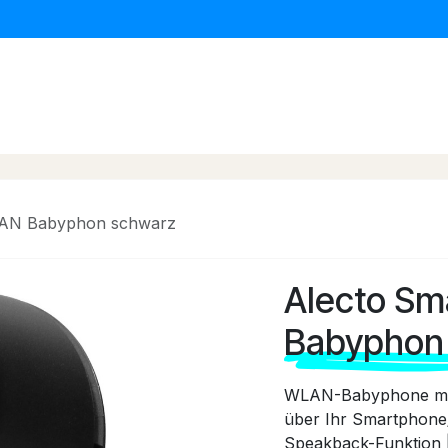
erwagen & Buggys
Kinder Autositze
Baby Daheim
LAN Babyphon schwarz
Alecto S
Babyphon
WLAN-Babyphone mit 
über Ihr Smartphone/
Speakback-Funktion |