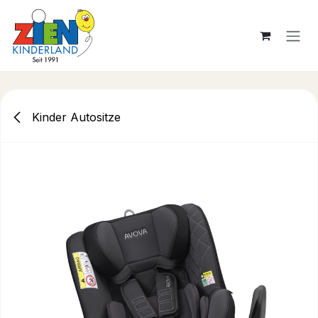
Zum Inhalt springen
Kinder Autositze