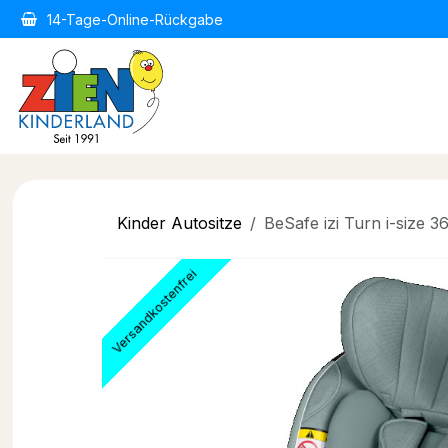
Zum Inhalt springen
14-Tage-Online-Rückgabe
Home
Kindermode
Kind
Kinder Autositze
BeSafe izi Turn i-size 
Versandkostenfrei
Versandkostenfrei