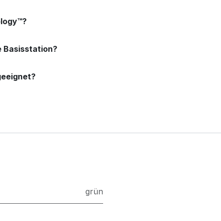
ology™?
e Basisstation?
 geeignet?
grün