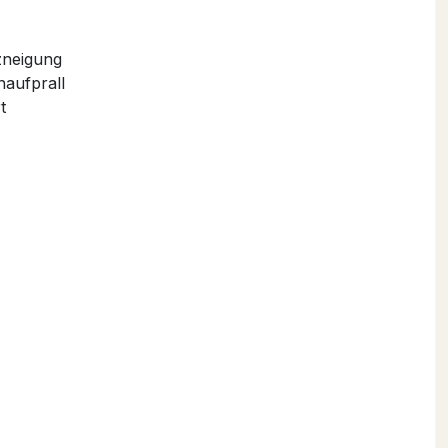
zneigung
naufprall
t