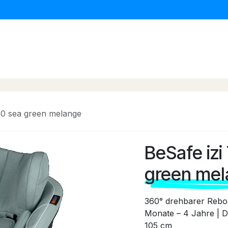
erwagen & Buggys
Kinder Autositze
Baby Daheim
360 sea green melange
BeSafe izi
green me
360° drehbarer Reboa
Monate – 4 Jahre | D
105 cm