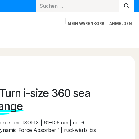
MEIN WARENKORB
ANMELDEN
Spielzeug
Mama + Papa
Blog
Newsletter
 Turn i-size 360 sea
lange
rder mit ISOFIX | 61–105 cm | ca. 6
ynamic Force Absorber™ | rückwärts bis