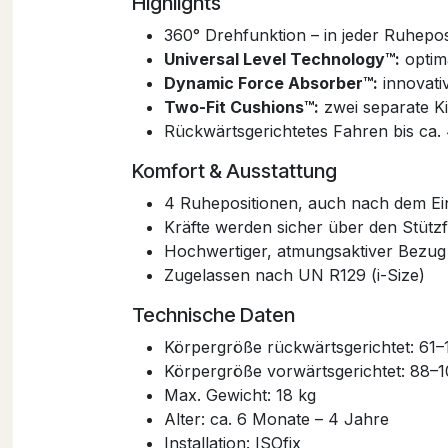
Highlights
360° Drehfunktion – in jeder Ruhepos
Universal Level Technology™:
optima
Dynamic Force Absorber™:
innovativ
Two-Fit Cushions™:
zwei separate K
Rückwärtsgerichtetes Fahren bis ca.
Komfort & Ausstattung
4 Ruhepositionen, auch nach dem Ein
Kräfte werden sicher über den Stüt
Hochwertiger, atmungsaktiver Bezug
Zugelassen nach UN R129 (i-Size)
Technische Daten
Körpergröße rückwärtsgerichtet: 61
Körpergröße vorwärtsgerichtet: 88–
Max. Gewicht: 18 kg
Alter: ca. 6 Monate – 4 Jahre
Installation: ISOfix