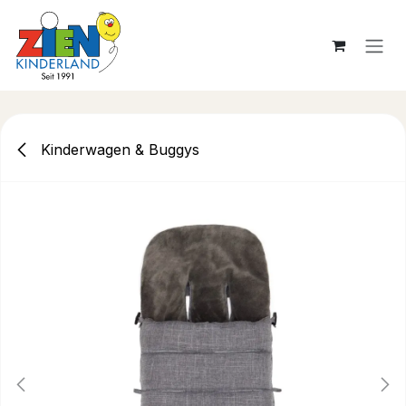
Zum Inhalt springen
Kinderwagen & Buggys