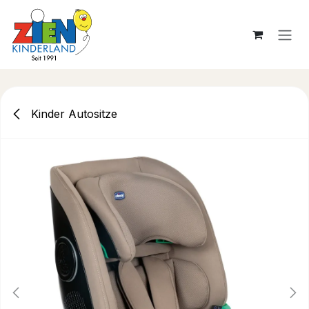
Zum Inhalt springen
Kinder Autositze