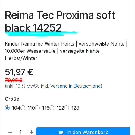
Reima Tec Proxima soft
black 14252
Kinder ReimaTec Winter Pants | verschweißte Nähte |
10.000er Wassersäule | versiegelte Nähte |
Herbst/Winter
51,97
€
79,95
€
(inkl. 19 % MwSt.
inkl. Versand in Deutschland
)
Größe
104
110
116
122
128
In den Warenkorb