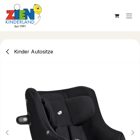
Zum Inhalt springen
Kinder Autositze